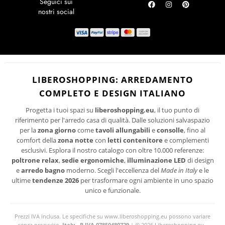
novità per la tua casa.
RICHIEDI UN RESO
ISCRIVITI
I suoi dati personali verranno trattati per le finalità connesse all'invio delle
newsletter.
PRIVACY
Per maggiori informazioni sul trattamento dei dati personali consultare la
LIBEROSHOPPING: ARREDAMENTO
POLICY
del sito.
COMPLETO E DESIGN ITALIANO
Progetta i tuoi spazi su
liberoshopping.eu
, il tuo punto di
riferimento per l'arredo casa di qualità. Dalle soluzioni salvaspazio
per la
zona giorno
come
tavoli allungabili
e
consolle
, fino al
comfort della
zona notte
con
letti contenitore
e complementi
esclusivi. Esplora il nostro catalogo con oltre 10.000 referenze:
poltrone relax
,
sedie ergonomiche
,
illuminazione LED
di design
e
arredo bagno
moderno. Scegli l'eccellenza del
Made in Italy
e le
ultime
tendenze 2026
per trasformare ogni ambiente in uno spazio
unico e funzionale.
Prezzi IVA inclusa. Le specifiche su www.liberoshopping.eu possono variare
senza preavviso.
Italy - P.IVA 07850480729
| © 2026 Liberoshopping.eu -