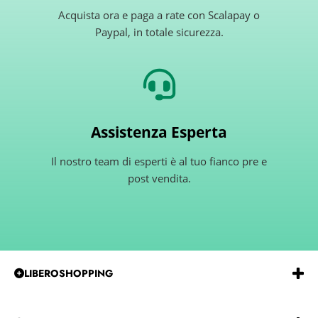
Acquista ora e paga a rate con Scalapay o
Paypal, in totale sicurezza.
Assistenza Esperta
Il nostro team di esperti è al tuo fianco pre e
post vendita.
LIBEROSHOPPING
Emmeerre
S.r.l.
Via
G.Gentile 15 Andria BT 76123
P.IVA e C.F.:
IT07850480729