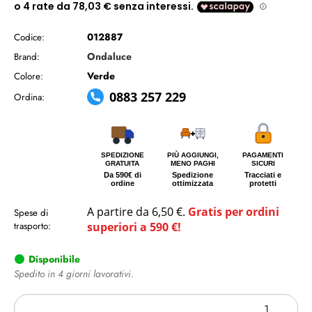
012887
Codice:
Ondaluce
Brand:
Verde
Colore:
0883 257 229
Ordina:
SPEDIZIONE
PIÙ AGGIUNGI,
PAGAMENTI
GRATUITA
MENO PAGHI
SICURI
Da 590€ di
Spedizione
Tracciati e
ordine
ottimizzata
protetti
A partire da 6,50 €.
Gratis per ordini
Spese di
trasporto:
superiori a 590 €!
Disponibile
Spedito in 4 giorni lavorativi.