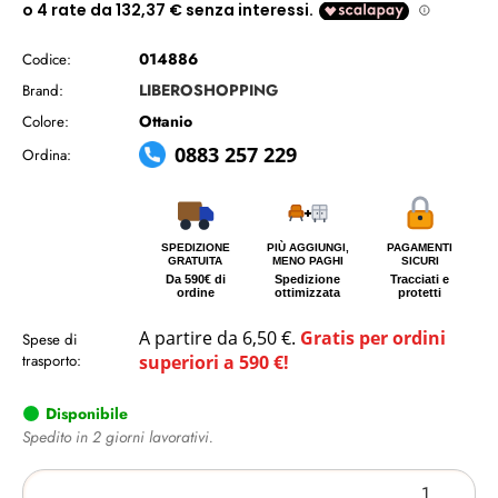
014886
Codice:
LIBEROSHOPPING
Brand:
Ottanio
Colore:
0883 257 229
Ordina:
SPEDIZIONE
PIÙ AGGIUNGI,
PAGAMENTI
GRATUITA
MENO PAGHI
SICURI
Da 590€ di
Spedizione
Tracciati e
ordine
ottimizzata
protetti
A partire da 6,50 €.
Gratis per ordini
Spese di
trasporto:
superiori a 590 €!
Disponibile
Spedito in 2 giorni lavorativi.