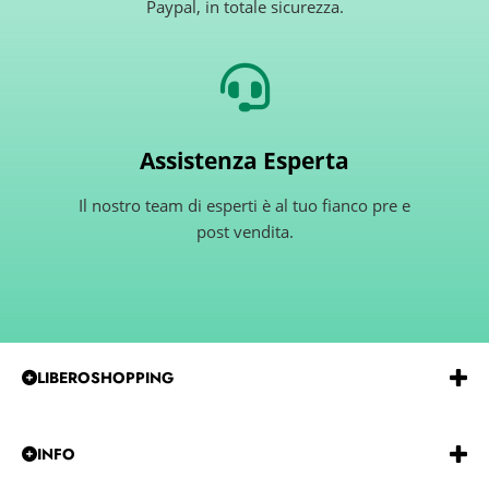
Paypal, in totale sicurezza.
Assistenza Esperta
Il nostro team di esperti è al tuo fianco pre e
post vendita.
LIBEROSHOPPING
Emmeerre
S.r.l.
Via
G.Gentile 15 Andria BT 76123
P.IVA e C.F.:
IT07850480729
REA:
BA-585915
INFO
Tel:
0883-257229
CHI SIAMO