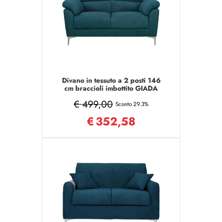
Divano in tessuto a 2 posti 146
cm braccioli imbottito GIADA
Petrolio
€ 499,00
Sconto 29.3%
€
352,58