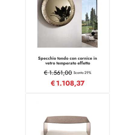
Specchio tondo con cornice in
vetro temperato effetto
martellato D120 cm NIDRA
€ 1.561,00
Bronzo
Sconto 29%
€
1.108,37