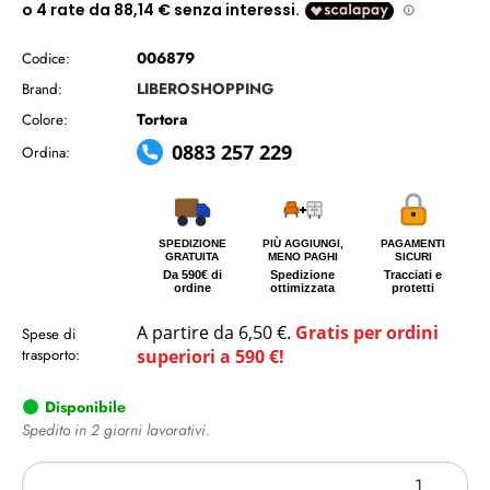
006879
Codice:
LIBEROSHOPPING
Brand:
Tortora
Colore:
0883 257 229
Ordina:
SPEDIZIONE
PIÙ AGGIUNGI,
PAGAMENTI
GRATUITA
MENO PAGHI
SICURI
Da 590€ di
Spedizione
Tracciati e
ordine
ottimizzata
protetti
A partire da 6,50 €.
Gratis per ordini
Spese di
trasporto:
superiori a 590 €!
Disponibile
Spedito in 2 giorni lavorativi.