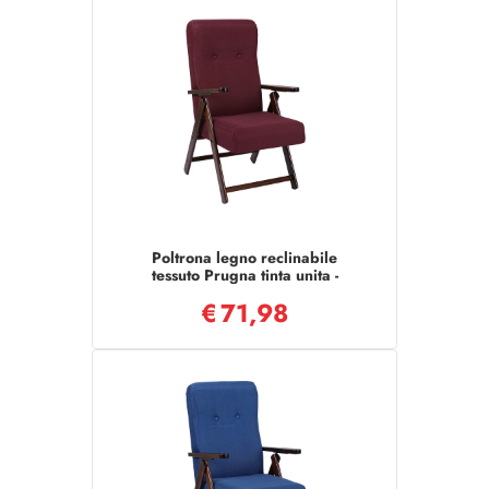
Poltrona legno reclinabile
tessuto Prugna tinta unita -
Molisana
€
71,98