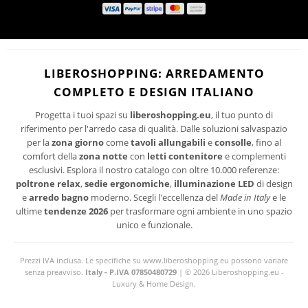
ISCRIVITI
I suoi dati personali verranno trattati per le finalità connesse all'invio delle newsletter.
PRIVACY
Per maggiori informazioni sul trattamento dei dati personali consultare la
POLICY
del sito.
LIBEROSHOPPING: ARREDAMENTO
COMPLETO E DESIGN ITALIANO
Progetta i tuoi spazi su
liberoshopping.eu
, il tuo punto di
riferimento per l'arredo casa di qualità. Dalle soluzioni salvaspazio
per la
zona giorno
come
tavoli allungabili
e
consolle
, fino al
comfort della
zona notte
con
letti contenitore
e complementi
esclusivi. Esplora il nostro catalogo con oltre 10.000 referenze:
poltrone relax
,
sedie ergonomiche
,
illuminazione LED
di design
e
arredo bagno
moderno. Scegli l'eccellenza del
Made in Italy
e le
ultime
tendenze 2026
per trasformare ogni ambiente in uno spazio
unico e funzionale.
Prezzi IVA inclusa. Le specifiche su www.liberoshopping.eu possono variare
senza preavviso.
Italy - P.IVA 07850480729
| © 2026 Liberoshopping.eu -
Luxury & Home Design.