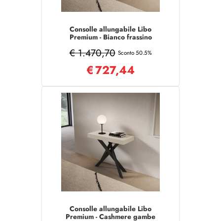
Consolle allungabile Libo
Premium - Bianco frassino
gambe antracite 90x40/300
€ 1.470,70
cm
Sconto 50.5%
€
727,44
Consolle allungabile Libo
Premium - Cashmere gambe