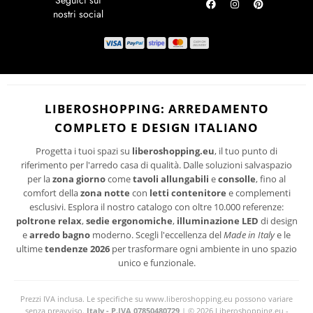
novità per la tua casa.
RICHIEDI UN RESO
ISCRIVITI
I suoi dati personali verranno trattati per le finalità connesse all'invio delle
newsletter.
PRIVACY
Per maggiori informazioni sul trattamento dei dati personali consultare la
LIBEROSHOPPING: ARREDAMENTO
POLICY
del sito.
COMPLETO E DESIGN ITALIANO
Progetta i tuoi spazi su
liberoshopping.eu
, il tuo punto di
riferimento per l'arredo casa di qualità. Dalle soluzioni salvaspazio
per la
zona giorno
come
tavoli allungabili
e
consolle
, fino al
comfort della
zona notte
con
letti contenitore
e complementi
esclusivi. Esplora il nostro catalogo con oltre 10.000 referenze:
poltrone relax
,
sedie ergonomiche
,
illuminazione LED
di design
e
arredo bagno
moderno. Scegli l'eccellenza del
Made in Italy
e le
ultime
tendenze 2026
per trasformare ogni ambiente in uno spazio
unico e funzionale.
Prezzi IVA inclusa. Le specifiche su www.liberoshopping.eu possono variare
senza preavviso.
Italy - P.IVA 07850480729
| © 2026 Liberoshopping.eu -