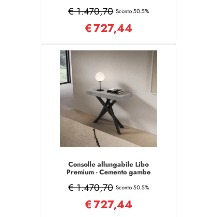
antracite 90x40/300 cm
€ 1.470,70
Sconto 50.5%
€
727,44
Consolle allungabile Libo
Premium - Cemento gambe
antracite 90x40/300 cm
€ 1.470,70
Sconto 50.5%
€
727,44