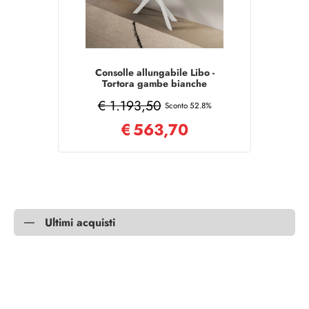
Consolle allungabile Libo -
Tortora gambe bianche
90x40/300 cm
€ 1.193,50
Sconto 52.8%
€
563,70
Ultimi acquisti