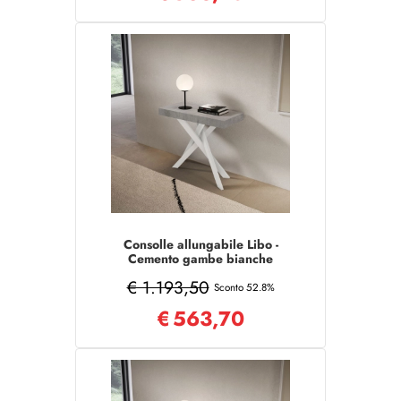
Consolle allungabile Libo -
Cemento gambe bianche
90x40/300 cm
€ 1.193,50
Sconto 52.8%
€
563,70