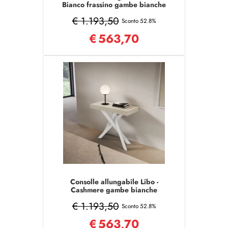
Bianco frassino gambe bianche
90x40/300 cm
€ 1.193,50
Sconto 52.8%
€
563,70
Consolle allungabile Libo -
Cashmere gambe bianche
90x40/300 cm
€ 1.193,50
Sconto 52.8%
€
563,70