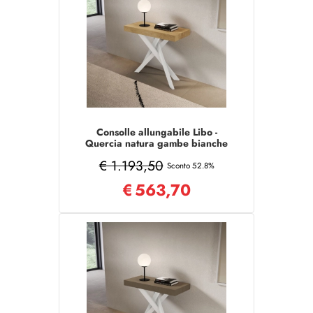
Consolle allungabile Libo -
Quercia natura gambe bianche
90x40/300 cm
€ 1.193,50
Sconto 52.8%
€
563,70