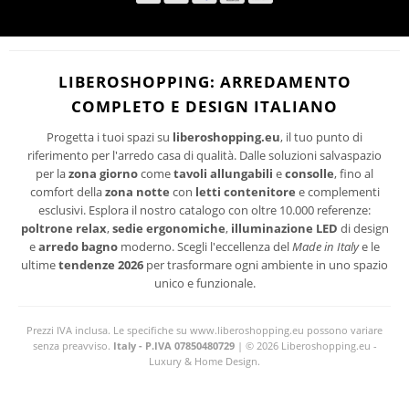
Ho letto ed accetto le condizioni della politica-sulla-riservatezza
I suoi dati personali verranno trattati per le finalità connesse all'invio delle newsletter.
LIBEROSHOPPING: ARREDAMENTO
Per maggiori informazioni sul trattamento dei dati personali consultare la privacy policy
COMPLETO E DESIGN ITALIANO
del sito.
Progetta i tuoi spazi su
liberoshopping.eu
, il tuo punto di
riferimento per l'arredo casa di qualità. Dalle soluzioni salvaspazio
per la
zona giorno
come
tavoli allungabili
e
consolle
, fino al
comfort della
zona notte
con
letti contenitore
e complementi
esclusivi. Esplora il nostro catalogo con oltre 10.000 referenze:
poltrone relax
,
sedie ergonomiche
,
illuminazione LED
di design
e
arredo bagno
moderno. Scegli l'eccellenza del
Made in Italy
e le
ultime
tendenze 2026
per trasformare ogni ambiente in uno spazio
unico e funzionale.
Prezzi IVA inclusa. Le specifiche su www.liberoshopping.eu possono variare
senza preavviso.
Italy - P.IVA 07850480729
| © 2026 Liberoshopping.eu -
Luxury & Home Design.