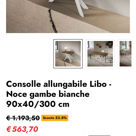
Consolle allungabile Libo -
Noce gambe bianche
90x40/300 cm
€ 1.193,50
Sconto 52.8%
€
563,70