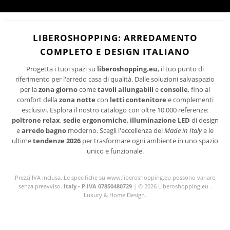
Ho letto ed accetto le condizioni della politica-sulla-riservatezza
I suoi dati personali verranno trattati per le finalità connesse all'invio delle newsletter.
LIBEROSHOPPING: ARREDAMENTO
Per maggiori informazioni sul trattamento dei dati personali consultare la privacy policy
COMPLETO E DESIGN ITALIANO
del sito.
Progetta i tuoi spazi su
liberoshopping.eu
, il tuo punto di
riferimento per l'arredo casa di qualità. Dalle soluzioni salvaspazio
per la
zona giorno
come
tavoli allungabili
e
consolle
, fino al
comfort della
zona notte
con
letti contenitore
e complementi
esclusivi. Esplora il nostro catalogo con oltre 10.000 referenze:
poltrone relax
,
sedie ergonomiche
,
illuminazione LED
di design
e
arredo bagno
moderno. Scegli l'eccellenza del
Made in Italy
e le
ultime
tendenze 2026
per trasformare ogni ambiente in uno spazio
unico e funzionale.
Prezzi IVA inclusa. Le specifiche su www.liberoshopping.eu possono variare
senza preavviso.
Italy - P.IVA 07850480729
| © 2026 Liberoshopping.eu -
Luxury & Home Design.