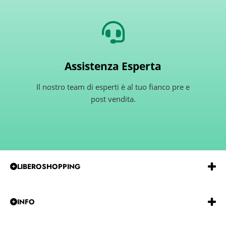
Assistenza Esperta
Il nostro team di esperti è al tuo fianco pre e
post vendita.
LIBEROSHOPPING
Emmeerre
S.r.l.
Via
G.Gentile 15 Andria BT 76123
P.IVA e C.F.:
IT07850480729
REA:
BA-585915
INFO
Tel:
0883-257229
CHI SIAMO