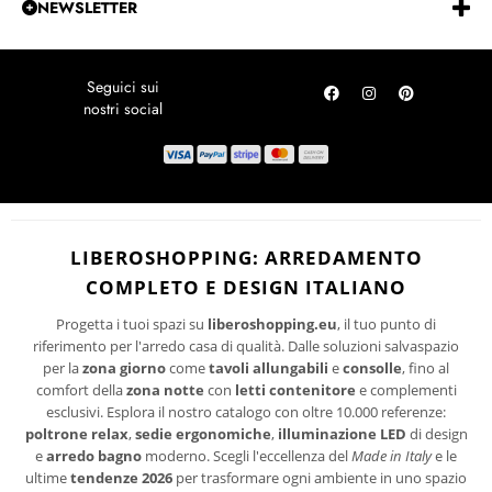
NEWSLETTER
PROMOZIONI
Privacy Policy
Iscriviti alla Newsletter e risparmia!
LOCALITÀ DISAGIATE
Per te subito un codice sconto sul tuo prossimo acquisto. Rimani
SPEDIZIONI
aggiornato sulle ultime tendenze di design, promozioni riservate e
novità per la tua casa.
RICHIEDI UN RESO
Ho letto ed accetto le condizioni della politica-sulla-riservatezza
I suoi dati personali verranno trattati per le finalità connesse all'invio delle newsletter.
LIBEROSHOPPING: ARREDAMENTO
Per maggiori informazioni sul trattamento dei dati personali consultare la privacy policy
COMPLETO E DESIGN ITALIANO
del sito.
Progetta i tuoi spazi su
liberoshopping.eu
, il tuo punto di
riferimento per l'arredo casa di qualità. Dalle soluzioni salvaspazio
per la
zona giorno
come
tavoli allungabili
e
consolle
, fino al
comfort della
zona notte
con
letti contenitore
e complementi
esclusivi. Esplora il nostro catalogo con oltre 10.000 referenze:
poltrone relax
,
sedie ergonomiche
,
illuminazione LED
di design
e
arredo bagno
moderno. Scegli l'eccellenza del
Made in Italy
e le
ultime
tendenze 2026
per trasformare ogni ambiente in uno spazio