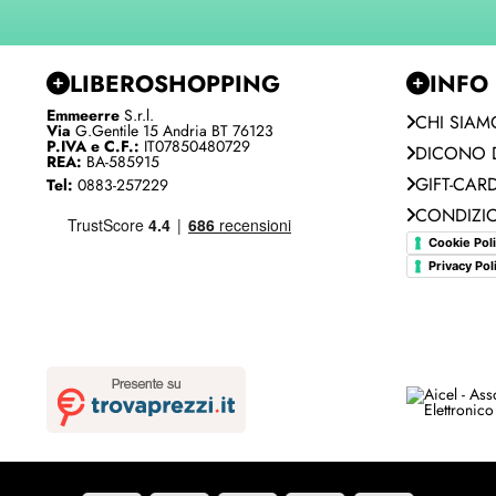
LIBEROSHOPPING
INFO
Emmeerre
S.r.l.
CHI SIAM
Via
G.Gentile 15 Andria BT 76123
P.IVA e C.F.:
IT07850480729
DICONO D
REA:
BA-585915
GIFT-CAR
Tel:
0883-257229
CONDIZIO
Cookie Pol
Privacy Pol