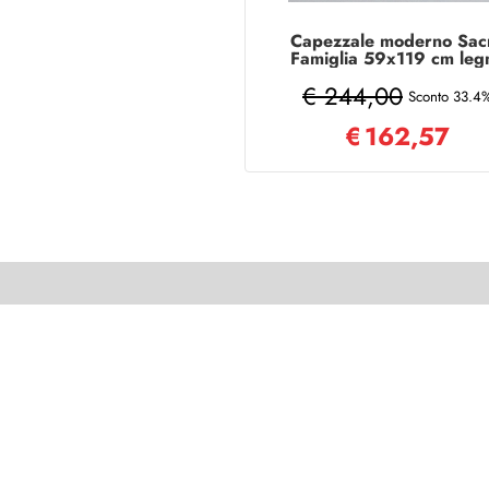
Capezzale moderno Sac
Famiglia 59x119 cm leg
laminato Modello 1
€ 244,00
Sconto 33.4
€
162,57