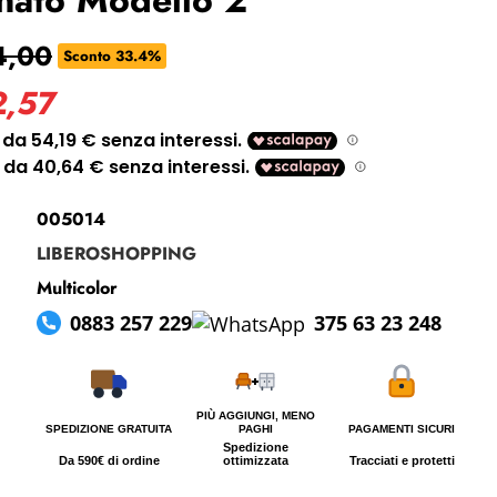
i perso la password?
4,00
Sconto 33.4%
2,57
005014
LIBEROSHOPPING
Multicolor
0883 257 229
375 63 23 248
PIÙ AGGIUNGI, MENO
SPEDIZIONE GRATUITA
PAGHI
PAGAMENTI SICURI
Spedizione
Da 590€ di ordine
ottimizzata
Tracciati e protetti