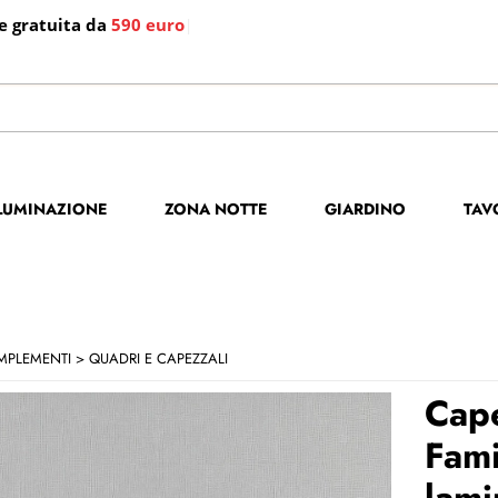
e gratuita da
590 euro
|
S
Per co
LLUMINAZIONE
ZONA NOTTE
GIARDINO
TAV
il no
poi cl
MPLEMENTI
QUADRI E CAPEZZALI
Cap
Fami
lami