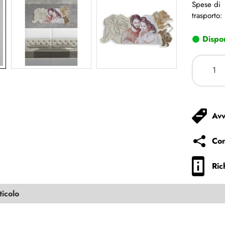
Spese di
trasporto:
Dispon
Avv
Con
Ric
ticolo