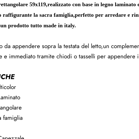
ettangolare 59x119,realizzato con base in legno laminato 
raffigurante la sacra famiglia,perfetto per arredare e rin
a,un prodotto tutto made in italy.
to da appendere sopra la testata del letto,un compleme
e e immediato tramite chiodi o tasselli per appendere i
ICHE
ticolor
Laminato
tangolare
 famiglia
 Capezzale