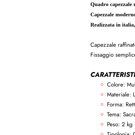
Quadro capezzale r
Capezzale moderno 
Realizzata in itali
Capezzale raffina
Fissaggio semplic
CARATTERIST
Colore: Mul
Materiale: 
Forma: Ret
Tema: Sacra
Peso: 2 kg
Tipologia: