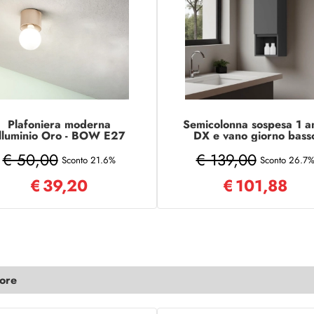
Plafoniera moderna
Semicolonna sospesa 1 a
lluminio Oro - BOW E27
DX e vano giorno bass
ampadina a vista 12x9 cm
H90 Grafite Opaco
€ 50,00
€ 139,00
Sconto 21.6%
Sconto 26.7
€
39,20
€
101,88
lore