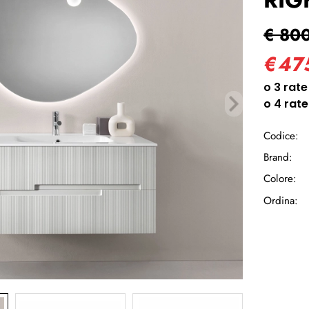
Ha
€ 80
€
47
Codice:
Brand:
Colore:
Ordina: