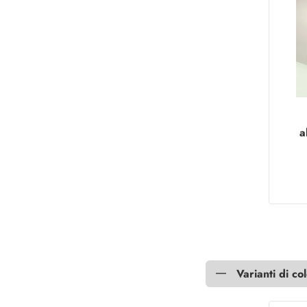
a
l
Varianti di co