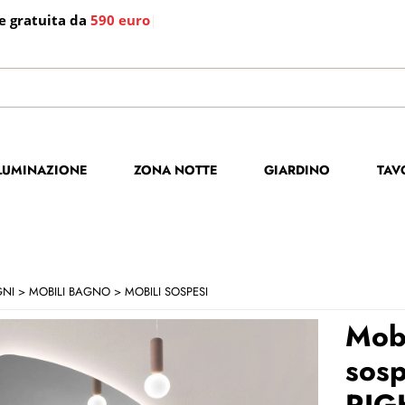
e gratuita da
590 euro
|
S
Per co
LLUMINAZIONE
ZONA NOTTE
GIARDINO
TAV
il no
poi cl
GNI
MOBILI BAGNO
MOBILI SOSPESI
Mob
sosp
RIG