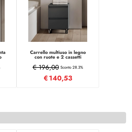
nta
Carrello multiuso in legno
o
con ruote e 2 cassetti
41x44xH58 Grafite Opaco
€ 196,00
%
Sconto 28.3%
€
140,53