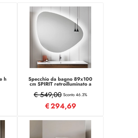
e h
Specchio da bagno 89x100
cm SPIRIT retroilluminato a
LED
€ 549,00
Sconto 46.3%
€
294,69