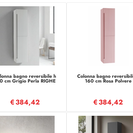
lonna bagno reversibile h
Colonna bagno reversibil
0 cm Grigio Perla RIGHE
160 cm Rosa Polvere
RIGHE
€
384,42
€
384,42