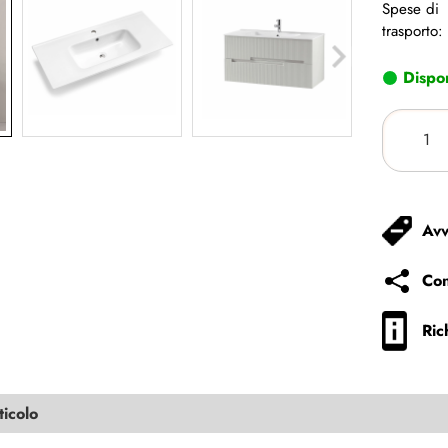
Spese di
trasporto:
Dispon
Avv
Con
Ric
ticolo