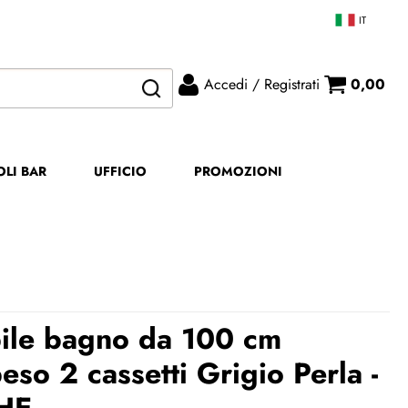
IT
Accedi / Registrati
0,00
ono già registrato
Sono un nuovo cliente
mpletare l'ordine inserisci
Se non sei ancora registrato sul
OLI BAR
UFFICIO
PROMOZIONI
me utente e la password e
nostro sito clicca sul pulsante
icca sul pulsante "Accedi"
"Registrati"
E-mail:
Password:
ile bagno da 100 cm
eso 2 cassetti Grigio Perla -
Ricorda
HE