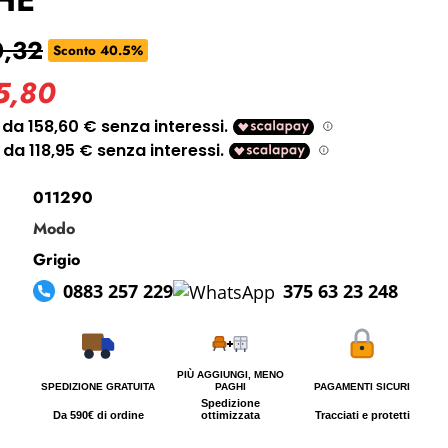
i perso la password?
0,32
Sconto 40.5%
5,80
011290
Modo
Grigio
0883 257 229
375 63 23 248
PIÙ AGGIUNGI, MENO
SPEDIZIONE GRATUITA
PAGHI
PAGAMENTI SICURI
Spedizione
Da 590€ di ordine
ottimizzata
Tracciati e protetti