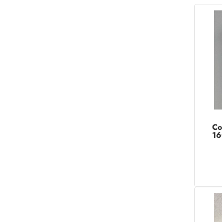
Co
16