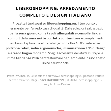
I suoi dati personali verranno trattati per le finalità connesse all'invio delle newsletter.
LIBEROSHOPPING: ARREDAMENTO
Per maggiori informazioni sul trattamento dei dati personali consultare la privacy policy
COMPLETO E DESIGN ITALIANO
del sito.
Progetta i tuoi spazi su
liberoshopping.eu
, il tuo punto di
riferimento per l'arredo casa di qualità. Dalle soluzioni salvaspazio
per la
zona giorno
come
tavoli allungabili
e
consolle
, fino al
comfort della
zona notte
con
letti contenitore
e complementi
esclusivi. Esplora il nostro catalogo con oltre 10.000 referenze:
poltrone relax
,
sedie ergonomiche
,
illuminazione LED
di design
e
arredo bagno
moderno. Scegli l'eccellenza del
Made in Italy
e le
ultime
tendenze 2026
per trasformare ogni ambiente in uno spazio
unico e funzionale.
Prezzi IVA inclusa. Le specifiche su www.liberoshopping.eu possono variare
senza preavviso.
Italy - P.IVA 07850480729
| © 2026 Liberoshopping.eu -
Luxury & Home Design.