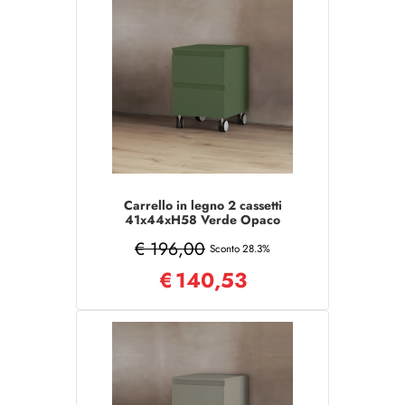
Carrello in legno 2 cassetti
41x44xH58 Verde Opaco
multiuso con ruote
€ 196,00
Sconto 28.3%
€
140,53