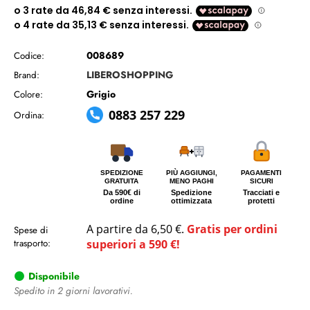
008689
Codice:
LIBEROSHOPPING
Brand:
Grigio
Colore:
0883 257 229
Ordina:
SPEDIZIONE
PIÙ AGGIUNGI,
PAGAMENTI
GRATUITA
MENO PAGHI
SICURI
Da 590€ di
Spedizione
Tracciati e
ordine
ottimizzata
protetti
A partire da 6,50 €.
Gratis per ordini
Spese di
trasporto:
superiori a 590 €!
Disponibile
Spedito in 2 giorni lavorativi.