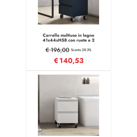
Carrello multiuso in legno
41x44xH58 con ruote e 2
cassetti Blu Opaco
€ 196,00
Sconto 28.3%
€
140,53