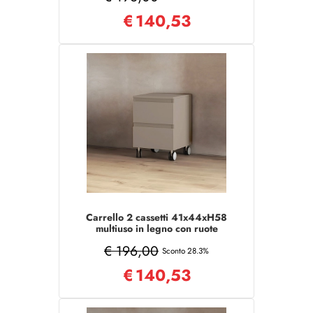
€
140,53
Carrello 2 cassetti 41x44xH58
multiuso in legno con ruote
Tortora Opaco
€ 196,00
Sconto 28.3%
€
140,53