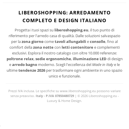
Ho letto ed accetto le condizioni della politica-sulla-riservatezza
I suoi dati personali verranno trattati per le finalità connesse all'invio delle newsletter.
LIBEROSHOPPING: ARREDAMENTO
Per maggiori informazioni sul trattamento dei dati personali consultare la privacy policy
COMPLETO E DESIGN ITALIANO
del sito.
Progetta i tuoi spazi su
liberoshopping.eu
, il tuo punto di
riferimento per l'arredo casa di qualità. Dalle soluzioni salvaspazio
per la
zona giorno
come
tavoli allungabili
e
consolle
, fino al
comfort della
zona notte
con
letti contenitore
e complementi
esclusivi. Esplora il nostro catalogo con oltre 10.000 referenze:
poltrone relax
,
sedie ergonomiche
,
illuminazione LED
di design
e
arredo bagno
moderno. Scegli l'eccellenza del
Made in Italy
e le
ultime
tendenze 2026
per trasformare ogni ambiente in uno spazio
unico e funzionale.
Prezzi IVA inclusa. Le specifiche su www.liberoshopping.eu possono variare
senza preavviso.
Italy - P.IVA 07850480729
| © 2026 Liberoshopping.eu -
Luxury & Home Design.