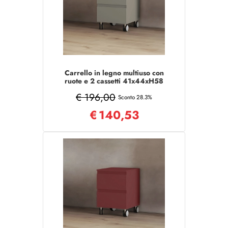
Carrello in legno multiuso con
ruote e 2 cassetti 41x44xH58
Creta Opaco
€ 196,00
Sconto 28.3%
€
140,53