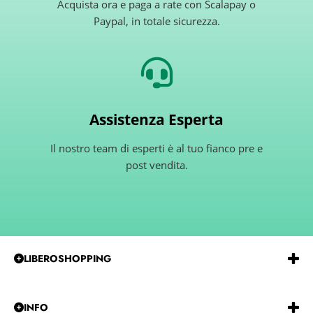
Acquista ora e paga a rate con Scalapay o
Paypal, in totale sicurezza.
Assistenza Esperta
Il nostro team di esperti è al tuo fianco pre e
post vendita.
LIBEROSHOPPING
Emmeerre
S.r.l.
Via
G.Gentile 15 Andria BT 76123
P.IVA e C.F.:
IT07850480729
REA:
BA-585915
INFO