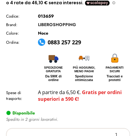
013659
Codice:
LIBEROSHOPPING
Brand:
Noce
Colore:
0883 257 229
Ordina:
SPEDIZIONE
PIÙ AGGIUNGI,
PAGAMENTI
GRATUITA
MENO PAGHI
SICURI
Da 590€ di
Spedizione
Tracciati e
ordine
ottimizzata
protetti
A partire da 6,50 €.
Gratis per ordini
Spese di
trasporto:
superiori a 590 €!
Disponibile
Spedito in 2 giorni lavorativi.