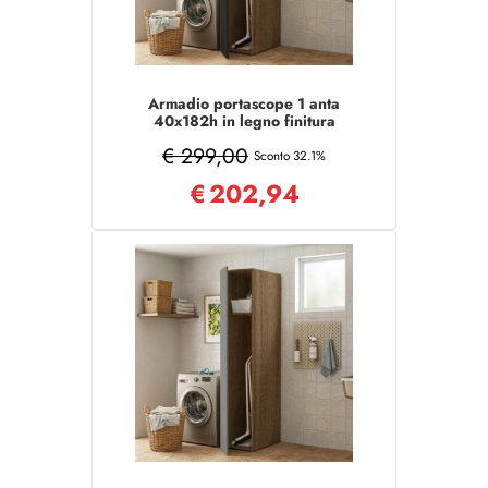
Armadio portascope 1 anta
40x182h in legno finitura
Grafite/Noce
€ 299,00
Sconto 32.1%
€
202,94