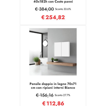
40x182h con Cesto panni
Bianco/Noce
€ 384,00
Sconto 33.6%
€
254,82
Pensile doppio in legno 70x71
cm con ripiani interni Bianco
Lucido
€ 156,16
Sconto 27.7%
€
112,86