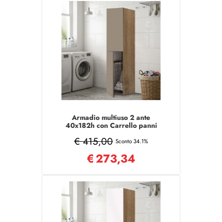
Armadio multiuso 2 ante
40x182h con Carrello panni
Tortora/Noce
€ 415,00
Sconto 34.1%
€
273,34