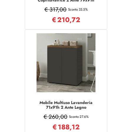
Coprilavatrice 2 Ante 79x91h
Grafite/Noce
€ 317,00
Sconto 33.5%
€
210,72
Mobile Multiuso Lavanderia
71x91h 2 Ante Legno
Grafite/Noce
€ 260,00
Sconto 27.6%
€
188,12