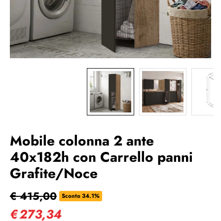
Mobile colonna 2 ante
40x182h con Carrello panni
Grafite/Noce
€ 415,00
Sconto 34.1%
€
273,34