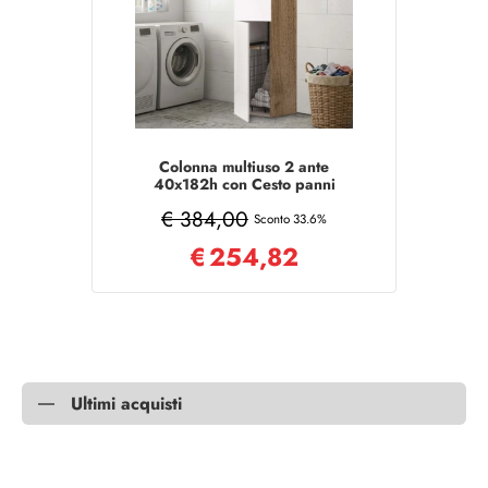
Colonna multiuso 2 ante
40x182h con Cesto panni
Bianco/Noce
€ 384,00
Sconto 33.6%
€
254,82
Ultimi acquisti