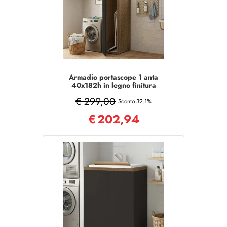
Armadio portascope 1 anta
40x182h in legno finitura
Grafite/Noce
€ 299,00
Sconto 32.1%
€
202,94