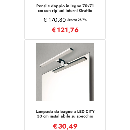
Pensile doppio in legno 70x71
cm con ripiani interni Grafite
Opaco
€ 170,80
Sconto 28.7%
€
121,76
Lampada da bagno a LED CITY
30 cm installabile su specchio
€
30,49