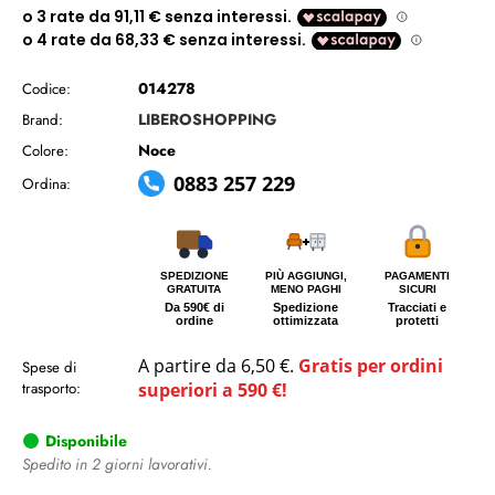
014278
Codice:
LIBEROSHOPPING
Brand:
Noce
Colore:
0883 257 229
Ordina:
SPEDIZIONE
PIÙ AGGIUNGI,
PAGAMENTI
GRATUITA
MENO PAGHI
SICURI
Da 590€ di
Spedizione
Tracciati e
ordine
ottimizzata
protetti
A partire da 6,50 €.
Gratis per ordini
Spese di
trasporto:
superiori a 590 €!
Disponibile
Spedito in 2 giorni lavorativi.