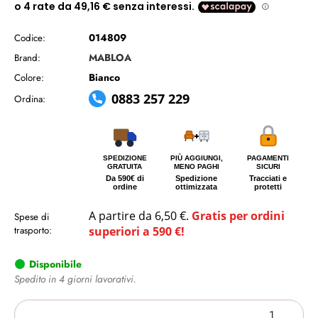
014809
Codice:
MABLOA
Brand:
Bianco
Colore:
0883 257 229
Ordina:
SPEDIZIONE
PIÙ AGGIUNGI,
PAGAMENTI
GRATUITA
MENO PAGHI
SICURI
Da 590€ di
Spedizione
Tracciati e
ordine
ottimizzata
protetti
A partire da 6,50 €.
Gratis per ordini
Spese di
trasporto:
superiori a 590 €!
Disponibile
Spedito in 4 giorni lavorativi.