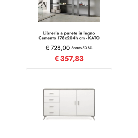
Libreria a parete in legno
Cemento 178x204h cm - KATO
C
€ 728,00
Sconto 50.8%
€
357,83