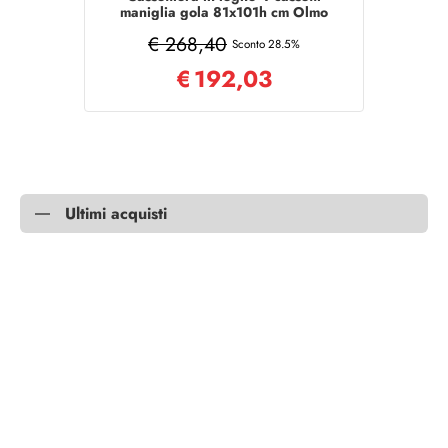
maniglia gola 81x101h cm Olmo
Caffè
€ 268,40
Sconto 28.5%
€
192,03
Ultimi acquisti