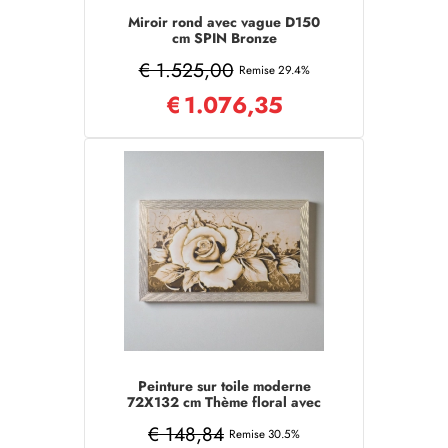
Miroir rond avec vague D150
cm SPIN Bronze
€ 1.525,00
Remise 29.4%
€
1.076,35
Peinture sur toile moderne
72X132 cm Thème floral avec
cadre en bois décoré
€ 148,84
Remise 30.5%