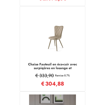
Chaise Fauteuil en éco-cuir avec
surpiqûres en losange et
bordure taupe LENA Lot de 2
€ 333,90
Remise 8.7%
€
304,88