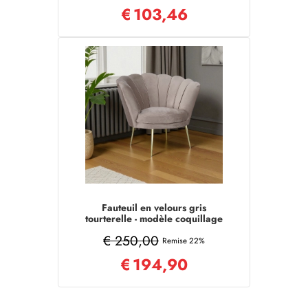
€
103,46
Fauteuil en velours gris
tourterelle - modèle coquillage
et pieds en métal doré
€ 250,00
Remise 22%
€
194,90