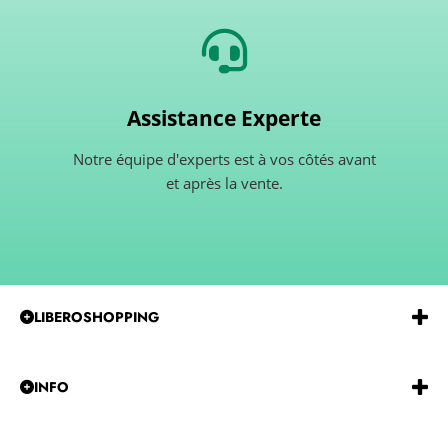
Assistance Experte
Notre équipe d'experts est à vos côtés avant
et après la vente.
LIBEROSHOPPING
Emmeerre
S.r.l.
Via
G.Gentile 15 Andria BT 76123
P.IVA e C.F.:
IT07850480729
REA:
BA-585915
INFO
Tel:
0883-257229
QUI NOUS SOMMES
ILS DISENT DE NOUS